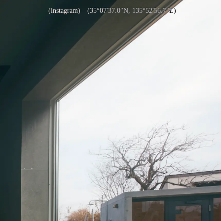
(instagram)
(35°07'37.0"N, 135°52'56.7"E)