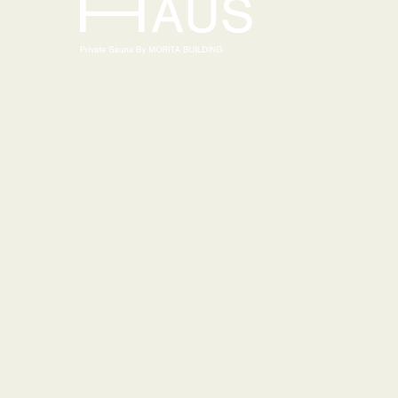
[運営会社]
森田ビル通商株式会社
〒520-0044 滋賀県大津市京町3-4-32 Morita 14th BLDG
Tel 077-526-1000
info[at]motherhaus-sauna.com
© MORITA BUILDING Co., Ltd.